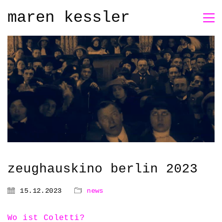
maren kessler
zeughauskino berlin 2023
15.12.2023
news
Wo ist Coletti?