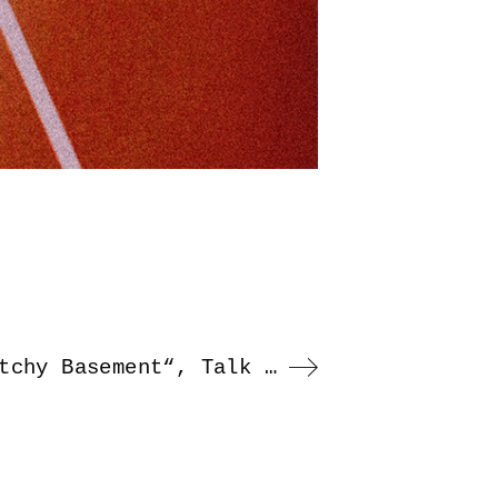
Maren Montauk – Musikvideo Release „The Bitchy Basement“, Talk & Konzert