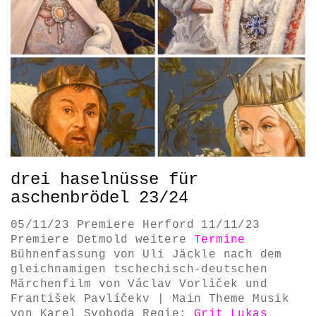
drei haselnüsse für
aschenbrödel 23/24
05/11/23 Premiere Herford 11/11/23
Premiere Detmold weitere
Termine
Bühnenfassung von Uli Jäckle nach dem
gleichnamigen tschechisch-deutschen
Märchenfilm von Václav Vorlìček und
František Pavlíčekv | Main Theme Musik
von Karel Svoboda Regie:
Grit Lukas