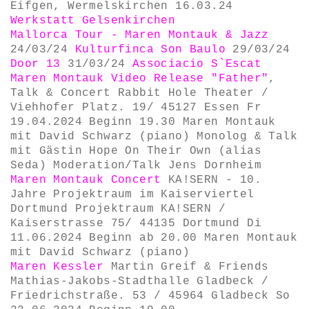
Eifgen, Wermelskirchen 16.03.24
Werkstatt Gelsenkirchen
Mallorca Tour - Maren Montauk & Jazz
24/03/24
Kulturfinca Son Baulo
29/03/24
Door 13
31/03/24
Associacio S`Escat
Maren Montauk
Video Release "Father"
,
Talk & Concert Rabbit Hole Theater /
Viehhofer Platz. 19/ 45127 Essen Fr
19.04.2024 Beginn 19.30 Maren Montauk
mit David Schwarz (piano) Monolog & Talk
mit Gästin Hope On Their Own (alias
Seda) Moderation/Talk Jens Dornheim
Maren Montauk Concert
KA!SERN - 10.
Jahre Projektraum im Kaiserviertel
Dortmund Projektraum KA!SERN /
Kaiserstrasse 75/ 44135 Dortmund Di
11.06.2024 Beginn ab 20.00 Maren Montauk
mit David Schwarz (piano)
Maren Kessler
Martin Greif & Friends
Mathias-Jakobs-Stadthalle Gladbeck /
Friedrichstraße. 53 / 45964 Gladbeck So