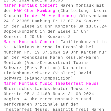
23.06.2024 Beginn 19.00
Maren Montauk Concert
Maren Montauk mit
dem
HAW Chor Hamburg
(Chorleitung: Uschi
Krosch)
In der Wiese Hamburg
/Wiesendamm
24 / 22305 Hamburg Fr 12.07.24 Konzert
in der Wiese 20 Uhr Konzerte Sa 13.07.24
Doppelkonzert in der Wiese 17 Uhr
Konzert 1 20 Uhr Konzert 2
Maren Montauk Concert
Familienkonzert in
St. Nikolaus Kirche in Frohnloh bei
München Fr. 19.07.2024 19 Uhr Karten nur
an der Abendkasse Maren Kessler/Maren
Montauk (Voc./Komposition) Tobias
Schwarz (Bass-Bariton) Katharina
Lindenbaum-Schwarz (Violine) David
Schwarz (Piano/Komposition)
Maren Montauk Music
Theaterfest Neuss
Rheinisches Landestheater Neuss /
Oberste.95 / 41460 Neuss 31.08.2024
Beginn 14 Uhr Maren Montauk & Band
performanen Originale auf dem
Theaterfest Neuss. Eintritt frei! Maren