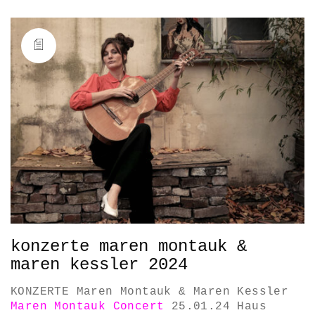
konzerte maren montauk &
maren kessler 2024
KONZERTE Maren Montauk & Maren Kessler
Maren Montauk Concert
25.01.24 Haus